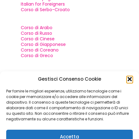
Italian for Foreigners
Corso di Serbo-Croato
Corso di Arabo
Corso di Russo
Corso di Cinese
Corso di Giapponese
Corso di Coreano
Corso di Greco
Contatti e social
Gestisci Consenso Cookie
Per fornire le migliori esperienze, utilizziamo tecnologie come i
+39 049 652935
cookie per memorizzare e/o accedere alle informazioni del
dispositivo. Il consenso a queste tecnologie ci permetterà di
info@bienvenuelingue.com
elaborare dati come il comportamento di navigazione o ID unici
su questo sito. Non acconsentire o ritirare il consenso può influire
Via Savonarola, 56 Padova (PD)
negativamente su alcune caratteristiche e funzioni.
Accetta