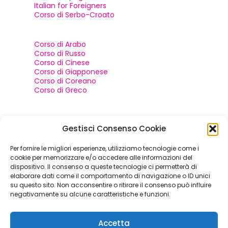
Italian for Foreigners
Corso di Serbo-Croato
Corso di Arabo
Corso di Russo
Corso di Cinese
Corso di Giapponese
Corso di Coreano
Corso di Greco
Contatti e social
Gestisci Consenso Cookie
Per fornire le migliori esperienze, utilizziamo tecnologie come i
+39 049 652935
cookie per memorizzare e/o accedere alle informazioni del
dispositivo. Il consenso a queste tecnologie ci permetterà di
info@bienvenuelingue.com
elaborare dati come il comportamento di navigazione o ID unici
su questo sito. Non acconsentire o ritirare il consenso può influire
Via Savonarola, 56 Padova (PD)
negativamente su alcune caratteristiche e funzioni.
Accetta