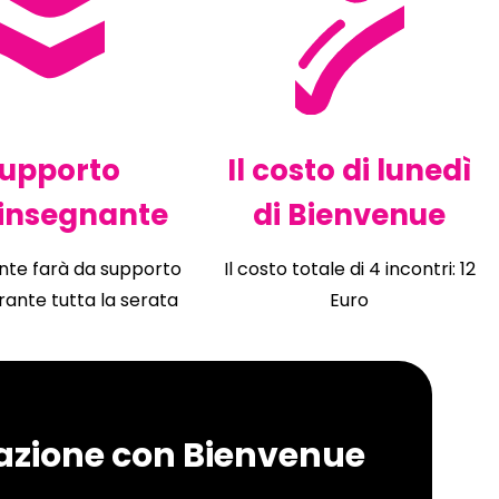
upporto
Il costo di lunedì
’insegnante
di Bienvenue
ante farà da supporto
Il costo totale di 4 incontri: 12
rante tutta la serata
Euro
sazione con Bienvenue