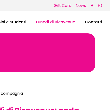
Gift Card
News
ni e studenti
Lunedì di Bienvenue
Contatti
in compagnia.