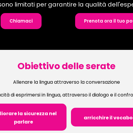
 sono limitati per garantire la qualità dell'esp
Chiamaci
Prenota ora il tuo po
Obiettivo delle serate
Allenare la lingua attraverso la conversazione
ità di esprimersi in lingua, attraverso il dialogo e il confr
iorare la sicurezza nel
arricchire il vocabo
parlare