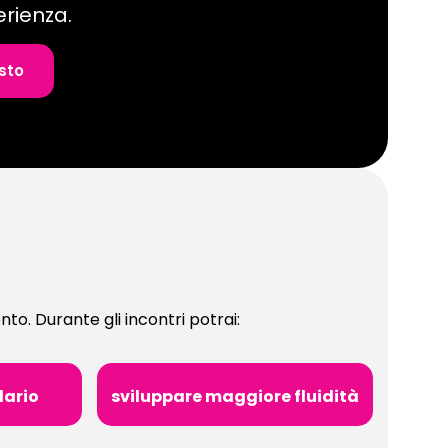
erienza.
sto
onto. Durante gli incontri potrai:
lario
sviluppare maggiore fluidità