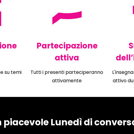
ione
Partecipazione
S
attiva
dell
e su temi
Tutti i presenti parteciperanno
L'insegn
attivamente
attivo du
n piacevole Lunedì di conver