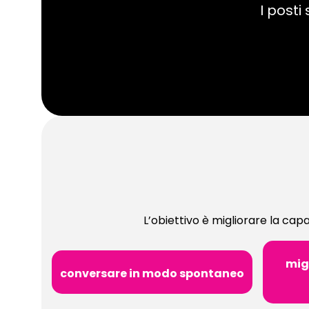
I posti
L’obiettivo è migliorare la capac
migl
conversare in modo spontaneo