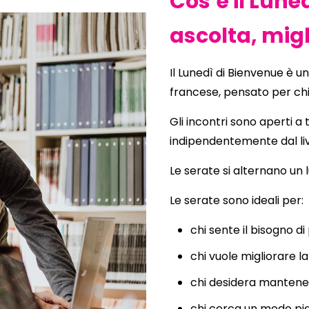
Cos’è il Lune
ascolta, mig
Il Lunedì di Bienvenue è un
francese, pensato per chi
Gli incontri sono aperti a 
indipendentemente dal liv
Le serate si alternano un l
Le serate sono ideali per:
chi sente il bisogno di
chi vuole migliorare l
chi desidera mantenere 
chi cerca un modo pi