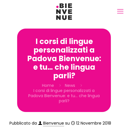
I corsi di lingue
personalizzati a
Padova Bienvenue:
e tu… che lingua
parli?
Home
News
I corsi di lingue personalizzati a
Padova Bienvenue: e tu… che lingua
parli?
Pubblicato da
Bienvenue
su
12 Novembre 2018