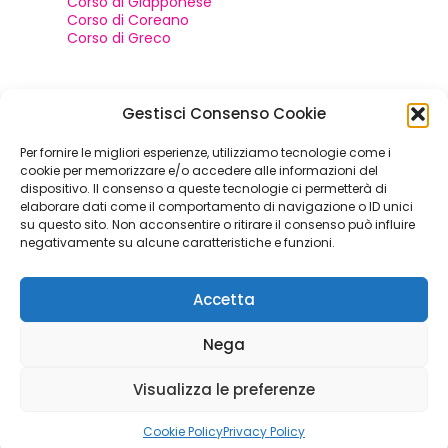
Corso di Giapponese
Corso di Coreano
Corso di Greco
Contatti e social
Gestisci Consenso Cookie
Per fornire le migliori esperienze, utilizziamo tecnologie come i
+39 049 652935
cookie per memorizzare e/o accedere alle informazioni del
dispositivo. Il consenso a queste tecnologie ci permetterà di
info@bienvenuelingue.com
elaborare dati come il comportamento di navigazione o ID unici
su questo sito. Non acconsentire o ritirare il consenso può influire
Via Savonarola, 56 Padova (PD)
negativamente su alcune caratteristiche e funzioni.
Accetta
Nega
Bienvenue Lingue © 2026 | P.IVA 04661320285 |
Visualizza le preferenze
Privacy
e
Cookie Policy
| Realizzato con il
da
Studio Quadra
.
Cookie Policy
Privacy Policy